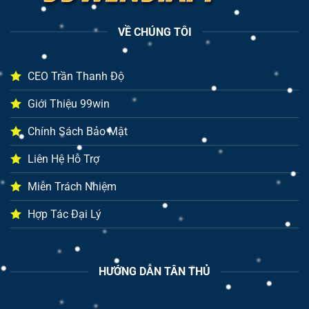
VỀ CHÚNG TÔI
CEO Trần Thanh Độ
Giới Thiệu 99win
Chính Sách Bảo Mật
Liên Hệ Hỗ Trợ
Miễn Trách Nhiệm
Hợp Tác Đại Lý
HƯỚNG DẪN TÂN THỦ