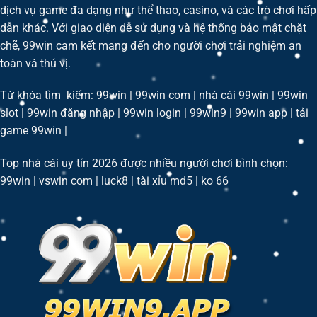
dịch vụ game đa dạng như thể thao, casino, và các trò chơi hấp
dẫn khác. Với giao diện dễ sử dụng và hệ thống bảo mật chặt
chẽ, 99win cam kết mang đến cho người chơi trải nghiệm an
toàn và thú vị.
Từ khóa tìm kiếm: 99win | 99win com | nhà cái 99win | 99win
slot | 99win đăng nhập | 99win login | 99win9 | 99win app | tải
game 99win |
Top nhà cái uy tín 2026 được nhiều người chơi bình chọn:
99win
|
vswin com
|
luck8
|
tài xỉu md5
|
ko 66