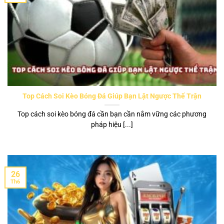
Top Cách Soi Kèo Bóng Đá Giúp Bạn Lật Ngược Thế Trận
Top cách soi kèo bóng đá cần bạn cần nắm vững các phương
pháp hiệu [...]
26
Th6