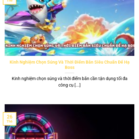
Th6
Kinh Nghiệm Chọn Súng Và Thời Điểm Bắn Siêu Chuẩn Để Hạ
Boss
Kinh nghiệm chọn súng và thời điểm bắn cần tận dụng tối đa
công cụ [...]
26
Th6