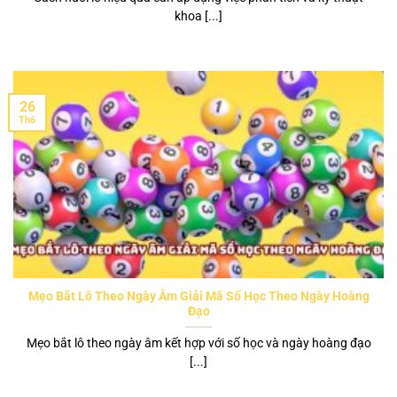
khoa [...]
26
Th6
Mẹo Bắt Lô Theo Ngày Âm Giải Mã Số Học Theo Ngày Hoàng
Đạo
Mẹo bắt lô theo ngày âm kết hợp với số học và ngày hoàng đạo
[...]