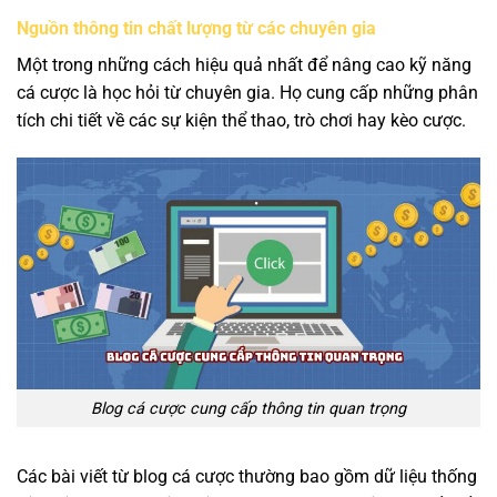
Nguồn thông tin chất lượng từ các chuyên gia
Một trong những cách hiệu quả nhất để nâng cao kỹ năng
cá cược là học hỏi từ chuyên gia. Họ cung cấp những phân
tích chi tiết về các sự kiện thể thao, trò chơi hay kèo cược.
Blog cá cược cung cấp thông tin quan trọng
Các bài viết từ blog cá cược thường bao gồm dữ liệu thống