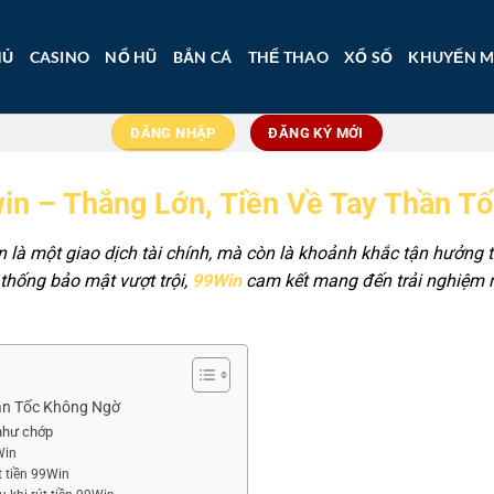
HỦ
CASINO
NỔ HŨ
BẮN CÁ
THỂ THAO
XỔ SỐ
KHUYẾN M
ĐĂNG NHẬP
ĐĂNG KÝ MỚI
win – Thắng Lớn, Tiền Về Tay Thần T
 là một giao dịch tài chính, mà còn là khoảnh khắc tận hưởng 
 thống bảo mật vượt trội,
99Win
cam kết mang đến trải nghiệm rú
hần Tốc Không Ngờ
như chớp
Win
t tiền 99Win