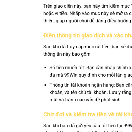
Trên giao diện này, bạn hãy tìm kiếm mục
hoặc ví tiền. Nhấp vào mục này sẽ mở ra c
thiện, giúp người chơi dễ dàng điều hướ
Điền thông tin giao dịch và xác nh
Sau khi đã truy cập mục rút tiền, bạn sẽ 
thông tin này bao gồm:
Số tiền muốn rút: Bạn cần nhập chính x
đa mà 99Win quy định cho mỗi lần giao
Thông tin tài khoản ngân hàng: Bạn cần
khoản, và tên chủ tài khoản. Lưu ý rằn
mật và tránh các vấn đề phát sinh.
Chờ đợi và kiểm tra tiền về tài kh
Sau khi bạn đã gửi yêu cầu rút tiền tại 99