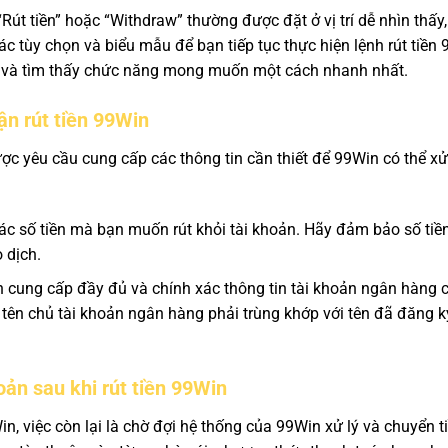
“Rút tiền”
hoặc
“Withdraw”
thường được đặt ở vị trí dễ nhìn thấy
ác tùy chọn và biểu mẫu để bạn tiếp tục thực hiện lệnh
rút tiền
ng và tìm thấy chức năng mong muốn một cách nhanh nhất.
ận rút tiền 99Win
được yêu cầu cung cấp các thông tin cần thiết để 99Win có thể x
ác số tiền mà bạn muốn rút khỏi tài khoản. Hãy đảm bảo số tiền
 dịch.
 cung cấp đầy đủ và chính xác thông tin tài khoản ngân hàng 
g tên chủ tài khoản ngân hàng phải trùng khớp với tên đã đăng 
oản sau khi rút tiền 99Win
Win, việc còn lại là chờ đợi hệ thống của 99Win xử lý và chuyển 