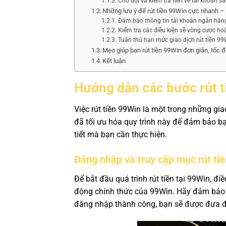
Chờ đợi và kiểm tra tiền về tài khoản sa
Những lưu ý để rút tiền 99Win cực nhanh 
Đảm bảo thông tin tài khoản ngân hàng
Kiểm tra các điều kiện về vòng cược ho
Tuân thủ hạn mức giao dịch rút tiền 99
Mẹo giúp bạn rút tiền 99Win đơn giản, tốc 
Kết luận
Hướng dẫn các bước rút 
Việc
rút tiền 99Win
là một trong những giao
đã tối ưu hóa quy trình này để đảm bảo bạ
tiết mà bạn cần thực hiện.
Đăng nhập và truy cập mục rút ti
Để bắt đầu quá trình rút tiền tại 99Win, 
động chính thức của 99Win. Hãy đảm bảo r
đăng nhập thành công, bạn sẽ được đưa đế