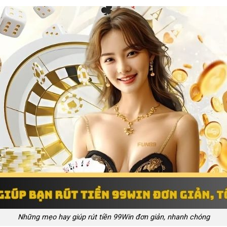
Những mẹo hay giúp rút tiền 99Win đơn giản, nhanh chóng