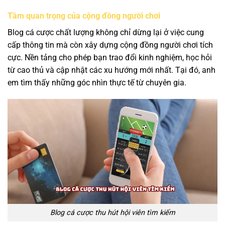
Tầm quan trọng của cộng đồng người chơi
Blog cá cược chất lượng không chỉ dừng lại ở việc cung
cấp thông tin mà còn xây dựng cộng đồng người chơi tích
cực. Nền tảng cho phép bạn trao đổi kinh nghiệm, học hỏi
từ cao thủ và cập nhật các xu hướng mới nhất. Tại đó, anh
em tìm thấy những góc nhìn thực tế từ chuyên gia.
Blog cá cược thu hút hội viên tìm kiếm