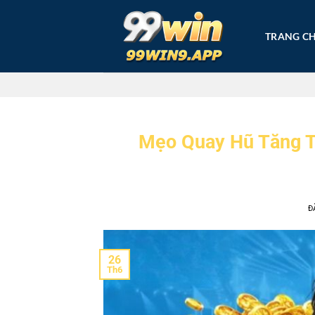
Bỏ
qua
TRANG C
nội
dung
Mẹo Quay Hũ Tăng T
Đ
26
Th6