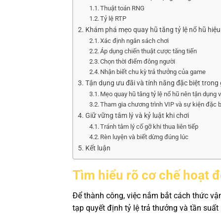
Thuật toán RNG
Tỷ lệ RTP
Khám phá mẹo quay hũ tăng tỷ lệ nổ hũ hiệu
Xác định ngân sách chơi
Áp dụng chiến thuật cược tăng tiến
Chọn thời điểm đông người
Nhận biết chu kỳ trả thưởng của game
Tận dụng ưu đãi và tính năng đặc biệt tron
Mẹo quay hũ tăng tỷ lệ nổ hũ nên tận dụng 
Tham gia chương trình VIP và sự kiện đặc b
Giữ vững tâm lý và kỷ luật khi chơi
Tránh tâm lý cố gỡ khi thua liên tiếp
Rèn luyện và biết dừng đúng lúc
Kết luận
Tìm hiểu rõ cơ chế hoạt 
Để thành công, việc nắm bắt cách thức vận
tạp quyết định tỷ lệ trả thưởng và tần suất