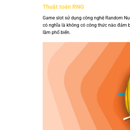
Thuật toán RNG
Game slot sử dụng công nghệ Random Num
có nghĩa là không có công thức nào đảm b
lầm phổ biến.