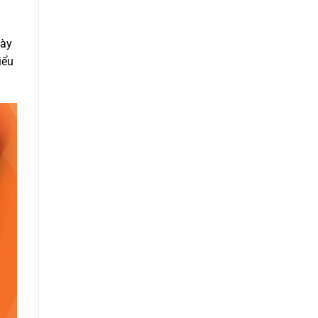
này
iểu