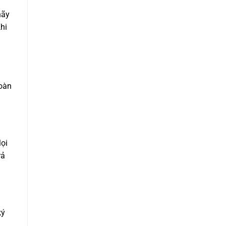
hãy
hi
hoàn
Mọi
rả
ký