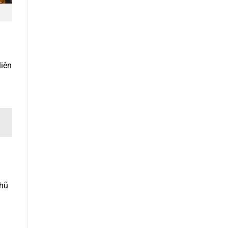
liên
 hũ