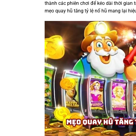
thành các phiên chơi để kéo dài thời gian 
mẹo quay hũ tăng tỷ lệ nổ hũ mang lại hiệ