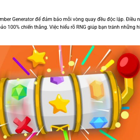
ber Generator để đảm bảo mỗi vòng quay đều độc lập. Điều 
ảo 100% chiến thắng. Việc hiểu rõ RNG giúp bạn tránh những h