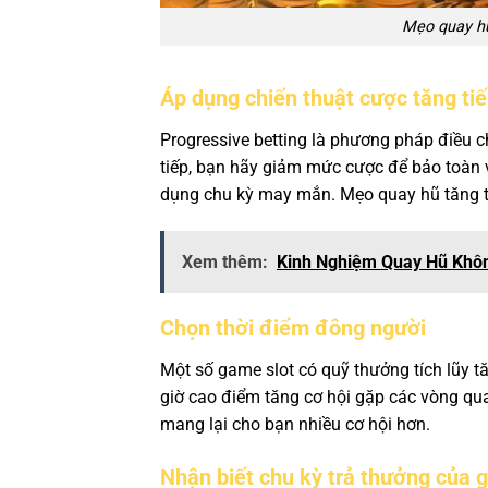
Mẹo quay hũ
Áp dụng chiến thuật cược tăng ti
Progressive betting là phương pháp điều c
tiếp, bạn hãy giảm mức cược để bảo toàn vố
dụng chu kỳ may mắn. Mẹo quay hũ tăng tỷ
Xem thêm:
Kinh Nghiệm Quay Hũ Khôn
Chọn thời điểm đông người
Một số game slot có quỹ thưởng tích lũy 
giờ cao điểm tăng cơ hội gặp các vòng qu
mang lại cho bạn nhiều cơ hội hơn.
Nhận biết chu kỳ trả thưởng của