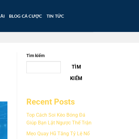
ÃI
BLOG CÁ CƯỢC
TIN TỨC
Tìm kiếm
TÌM
KIẾM
Recent Posts
Top Cách Soi Kèo Bóng Đá
Giúp Bạn Lật Ngược Thế Trận
Mẹo Quay Hũ Tăng Tỷ Lệ Nổ