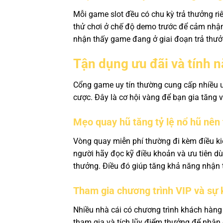
Mỗi game slot đều có chu kỳ trả thưởng ri
thử chơi ở chế độ demo trước để cảm nhận 
nhận thấy game đang ở giai đoạn trả thưởn
Tận dụng ưu đãi và tính 
Cổng game uy tín thường cung cấp nhiều ư
cược. Đây là cơ hội vàng để bạn gia tăng 
Mẹo quay hũ tăng tỷ lệ nổ hũ nên
Vòng quay miễn phí thường đi kèm điều ki
người hãy đọc kỹ điều khoản và ưu tiên d
thưởng. Điều đó giúp tăng khả năng nhận
Tham gia chương trình VIP và sự 
Nhiều nhà cái có chương trình khách hàng 
tham gia và tích lũy điểm thưởng để nhận